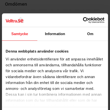
Omdömen
Du
Samtycke
Information
Om
Denna webbplats använder cookies
Bli den första att lämna ett omdöme.
Vi använder enhetsidentifierare för att anpassa innehållet
och annonserna till användarna, tillhandahålla funktioner
för sociala medier och analysera vår trafik. Vi
vidarebefordrar även sådana identifierare och annan
information från din enhet till de sociala medier och
annons- och analysföretag som vi samarbetar med.
Populära produkter
Dessa kan i sin tur kombinera informationen med annan
information som du har tillhandahållit eller som de har
samlat in när du har använt deras tjänster.