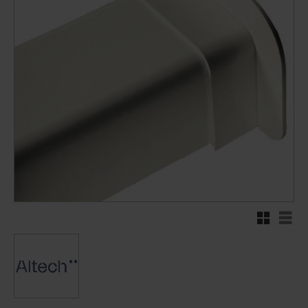
Rutnätsvy
Listv