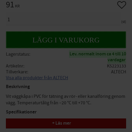
91
Lägg til
KR
ANTAL
st
Lev. normalt inom ca 4 till 10
Lagerstatus
vardagar
Artikelnr
K5223133
Tillverkare
ALTECH
Visa alla produkter från ALTECH
Beskrivning
Vit väggkåpa i PVC för tätning av rör- eller kanalföring genom
vägg. Temperaturtålig från –20 °C till +70 °C.
Specifikationer
+ Läs mer
Material: PVC (polyvinylklorid)
Färg: Vit