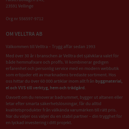
23591 Vellinge
Org nr 556597-9712
OM VELLTRA AB
Välkommen till Velltra – Trygg affär sedan 1993
Med över 30 år i branschen är Velltra det självklara valet för
både hemmafixare och proffs. Vi kombinerar gedigen
erfarenhet och personlig service med en modern webbutik
som erbjuder ett av marknadens bredaste sortiment. Hos
oss hittar du över 60 000 artiklar inom allt från
byggmaterial,
el och VVS till verktyg, hem och trädgård
.
Oavsett om du renoverar badrummet, bygger ut altanen eller
letar efter smarta säkerhetslösningar, får du alltid
kvalitetsprodukter från välkända varumärken till rätt pris.
När du väljer oss väljer du en stabil partner – din trygghet för
en lyckad investering i ditt projekt.