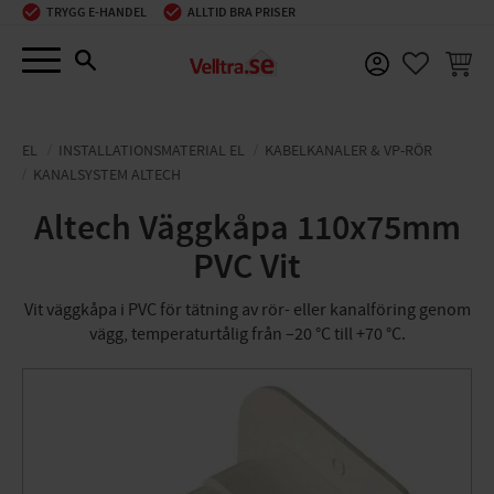
TRYGG E-HANDEL
ALLTID BRA PRISER
Meny
KUNDV
FAVORIT
EL
INSTALLATIONSMATERIAL EL
KABELKANALER & VP-RÖR
KANALSYSTEM ALTECH
Altech Väggkåpa 110x75mm
PVC Vit
Vit väggkåpa i PVC för tätning av rör- eller kanalföring genom
vägg, temperaturtålig från –20 °C till +70 °C.