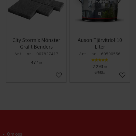
City Stormix Mönster
Auson Tjärvitriol 10
Grafit Benders
Liter
007827417
60590556
477
KR
2 293
KR
2 752
KR
Lägg till i favoriter
Lägg til
Om oss