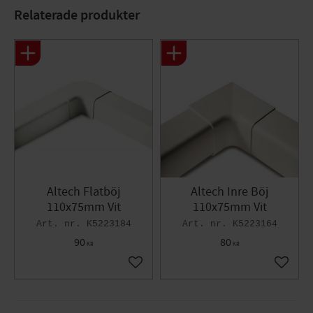
Temperaturområde: -20/+70 °C
Relaterade produkter
Altech Flatböj
Altech Inre Böj
110x75mm Vit
110x75mm Vit
K5223184
K5223164
90
80
KR
KR
Lägg till i favoriter
Lägg til