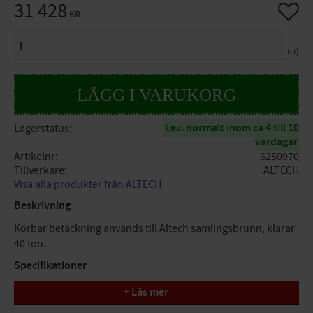
31 428
Lägg til
KR
ANTAL
st
Lev. normalt inom ca 4 till 10
Lagerstatus
vardagar
Artikelnr
6250970
Tillverkare
ALTECH
Visa alla produkter från ALTECH
Beskrivning
Körbar betäckning används till Altech samlingsbrunn, klarar
40 ton.
Specifikationer
+ Läs mer
Diameter: 815/705 mm
Funktion: För samlingsbrunn