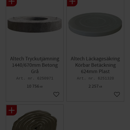
Altech Tryckutjämning
Altech Läckagesäkring
1440/670mm Betong
Körbar Betäckning
Grå
624mm Plast
6250971
6251320
10 756
2 257
KR
KR
Lägg till i favoriter
Lägg til