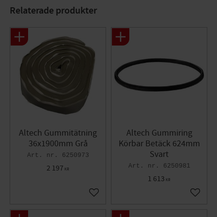
Material: Gjutjärn
Relaterade produkter
Färg: Svart
Mått(Höjd): 115 mm
Altech Gummitätning
Altech Gummiring
36x1900mm Grå
Körbar Betäck 624mm
Svart
6250973
6250981
2 197
KR
1 613
KR
Lägg till i favoriter
Lägg til