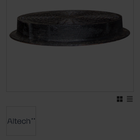
Rutnätsvy
Listv