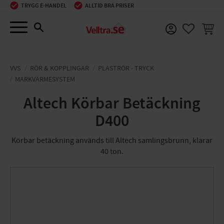
TRYGG E-HANDEL
ALLTID BRA PRISER
Meny
KUNDV
FAVORIT
VVS
RÖR & KOPPLINGAR
PLASTRÖR - TRYCK
MARKVÄRMESYSTEM
Altech Körbar Betäckning
D400
Körbar betäckning används till Altech samlingsbrunn, klarar
40 ton.