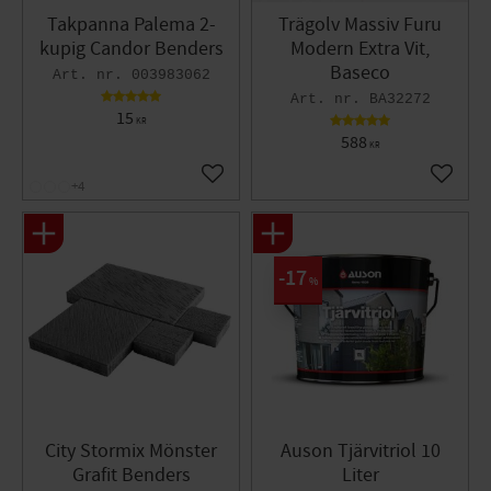
Takpanna Palema 2-
Trägolv Massiv Furu
kupig Candor Benders
Modern Extra Vit,
Baseco
003983062
BA32272
15
KR
588
KR
Lägg till i favoriter
Lägg til
+4
17
%
City Stormix Mönster
Auson Tjärvitriol 10
Grafit Benders
Liter