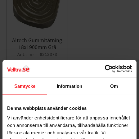
Altech Gummitätning
18x1900mm Grå
6212373
1 118
KR
Lägg till i favoriter
Samtycke
Information
Om
Omdömen
Denna webbplats använder cookies
Du
Vi använder enhetsidentifierare för att anpassa innehållet
och annonserna till användarna, tillhandahålla funktioner
för sociala medier och analysera vår trafik. Vi