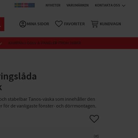
NYHETER
VARUMÄRKEN
KONTAKTA OSS
MINA SIDOR
FAVORITER
KUNDVAGN
KAMPANJ GOLV & PANELER FROM 169KR
ringslåda
k
och stabelbar Tanos-väska som innehåller den
 för de vanligaste fönster- och dörrmontagen.
Lägg till i favoriter
st