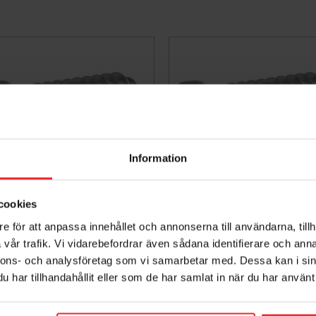
Information
cookies
e för att anpassa innehållet och annonserna till användarna, tillh
armhylsa Trä 28mm 100st
Karmhylsa Trä 38mm 10
vår trafik. Vi vidarebefordrar även sådana identifierare och anna
Adjufix
Adjufix
nnons- och analysföretag som vi samarbetar med. Dessa kan i sin
006098142
006098143
har tillhandahållit eller som de har samlat in när du har använt 
703
689
KR
KR
voriter
Lägg till i favoriter