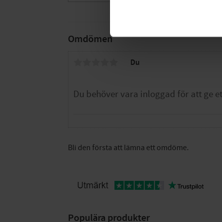
Omdömen
Du
Bli den första att lämna ett omdöme.
Populära produkter