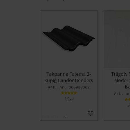
Takpanna Palema 2-
Trägolv 
kupig Candor Benders
Modern 
Ba
003983062
15
KR
5
Lägg till i favoriter
+1