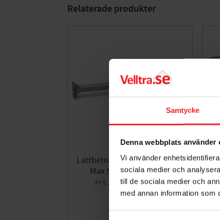
Relaterade produkter
Samtycke
Denna webbplats använder 
Vi använder enhetsidentifierar
​Lättbetongskruv 8x90mm ZF
K
sociala medier och analysera 
Max 50st, Fast 288401​
till de sociala medier och a
006845327
med annan information som du 
185
KR
Lägg till i fa