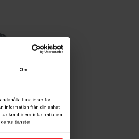
Om
andahålla funktioner för
0st
n information från din enhet
 tur kombinera informationen
deras tjänster.
Lägg till i favoriter