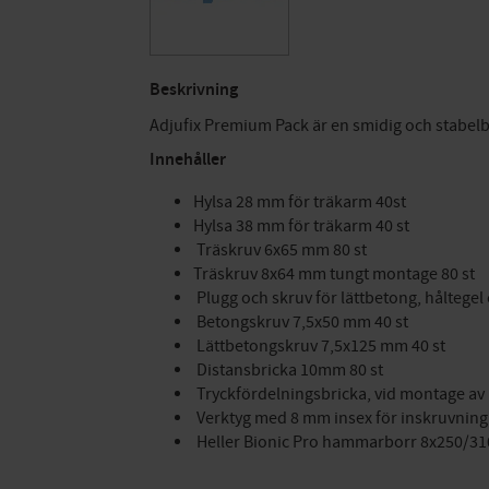
Beskrivning
Adjufix Premium Pack är en smidig och stabel
Innehåller
Hylsa 28 mm för träkarm 40st
Hylsa 38 mm för träkarm 40 st
Träskruv 6x65 mm 80 st
Träskruv 8x64 mm tungt montage 80 st
Plugg och skruv för lättbetong, håltegel
Betongskruv 7,5x50 mm 40 st
Lättbetongskruv 7,5x125 mm 40 st
Distansbricka 10mm 80 st
Tryckfördelningsbricka, vid montage av
Verktyg med 8 mm insex för inskruvning 
Heller Bionic Pro hammarborr 8x250/310