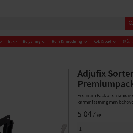
El
Belysning
Hem & inredning
Kök & bad
Stål
Adjufix Sorte
Premiumpac
Premium Pack är en smidig 
karminfästning man behöver
5 047
KR
ANTAL