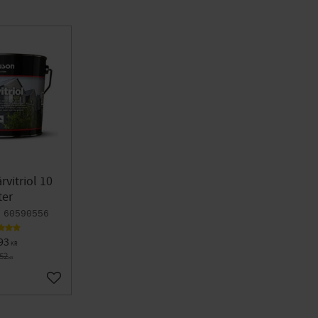
rvitriol 10
ter
60590556
93
KR
752
KR
Lägg till i favoriter