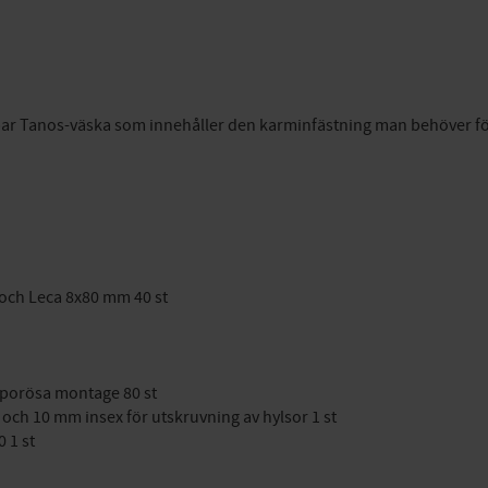
bar Tanos-väska som innehåller den karminfästning man behöver fö
 och Leca 8x80 mm 40 st
 porösa montage 80 st
och 10 mm insex för utskruvning av hylsor 1 st
 1 st