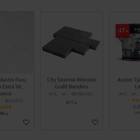
17
%
Massiv Furu
City Stormix Mönster
Auson Tjä
Extra Vit,
Grafit Benders
Li
seco
007827417
BA32272
477
KR
2 2
88
2 
KR
Lägg till i favoriter
Lägg till i favoriter