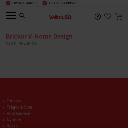
TRYGG E-HANDEL
ALLTID BRA PRISER
Meny
KUNDV
FAVORIT
Brickor V-Home Design
HEM & INREDNING
Om oss
Frågor & Svar
Kundservice
Nyheter
Kassa