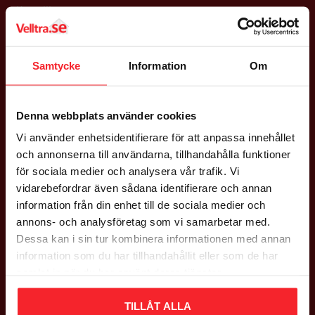
Köpvillkor
Policy & Cookies
Reklamation & Returer
Nöjd med din beställning
Samtycke
Information
Om
Logga in
Denna webbplats använder cookies
GODSMOTTAGNING
Vi använder enhetsidentifierare för att anpassa innehållet
Mån - Fre: 08:00 - 16:00
och annonserna till användarna, tillhandahålla funktioner
Lördag: Stängt
för sociala medier och analysera vår trafik. Vi
Söndag: Stängt
vidarebefordrar även sådana identifierare och annan
information från din enhet till de sociala medier och
ADRESS
annons- och analysföretag som vi samarbetar med.
Dessa kan i sin tur kombinera informationen med annan
Falsterbovägen 245,
information som du har tillhandahållit eller som de har
23591 Vellinge
samlat in när du har använt deras tjänster.
Org nr 556597-9712
TILLÅT ALLA