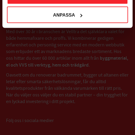
OM VELLTRA AB
ANPASSA
Välkommen till Velltra – Trygg affär sedan 1993
Med över 30 år i branschen är Velltra det självklara valet för
både hemmafixare och proffs. Vi kombinerar gedigen
erfarenhet och personlig service med en modern webbutik
som erbjuder ett av marknadens bredaste sortiment. Hos
oss hittar du över 60 000 artiklar inom allt från
byggmaterial,
el och VVS till verktyg, hem och trädgård
.
Oavsett om du renoverar badrummet, bygger ut altanen eller
letar efter smarta säkerhetslösningar, får du alltid
kvalitetsprodukter från välkända varumärken till rätt pris.
När du väljer oss väljer du en stabil partner – din trygghet för
en lyckad investering i ditt projekt.
Följ oss i sociala medier